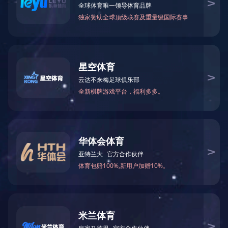
半岛平台网站登录入口：2025年一季度报告.pdf
END
上一篇：
半岛平台网站登录入口：2024年年度报告
下一篇：
没有了！
法律声明
隐私保护
旗下企业
© 2020 COPYRIGHT 半岛(中国) 版权所有
苏ICP备2020054666号
技术支持：
无锡盘古
证券事务：zhengquan@hodgen-china.com 投资事务：